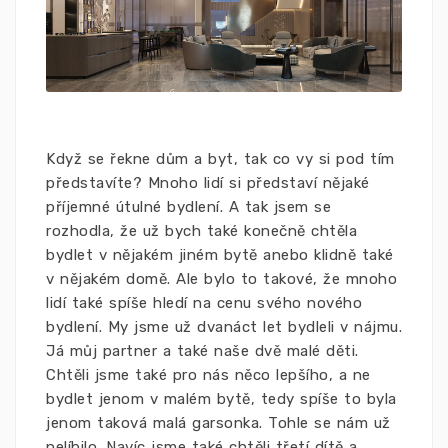
Když se řekne dům a byt, tak co vy si pod tím
představíte? Mnoho lidí si představí nějaké
příjemné útulné bydlení. A tak jsem se
rozhodla, že už bych také konečně chtěla
bydlet v nějakém jiném bytě anebo klidně také
v nějakém domě. Ale bylo to takové, že mnoho
lidí také spíše hledí na cenu svého nového
bydlení. My jsme už dvanáct let bydleli v nájmu.
Já můj partner a také naše dvě malé děti.
Chtěli jsme také pro nás něco lepšího, a ne
bydlet jenom v malém bytě, tedy spíše to byla
jenom taková malá garsonka. Tohle se nám už
nelíbilo. Navíc jsme také chtěli třetí dítě a