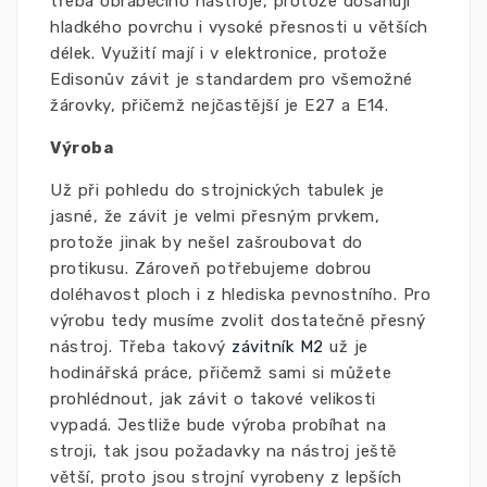
třeba obráběcího nástroje, protože dosahují
hladkého povrchu i vysoké přesnosti u větších
délek. Využití mají i v elektronice, protože
Edisonův závit je standardem pro všemožné
žárovky, přičemž nejčastější je E27 a E14.
Výroba
Už při pohledu do strojnických tabulek je
jasné, že závit je velmi přesným prvkem,
protože jinak by nešel zašroubovat do
protikusu. Zároveň potřebujeme dobrou
doléhavost ploch i z hlediska pevnostního. Pro
výrobu tedy musíme zvolit dostatečně přesný
nástroj. Třeba takový
závitník M2
už je
hodinářská práce, přičemž sami si můžete
prohlédnout, jak závit o takové velikosti
vypadá. Jestliže bude výroba probíhat na
stroji, tak jsou požadavky na nástroj ještě
větší, proto jsou strojní vyrobeny z lepších