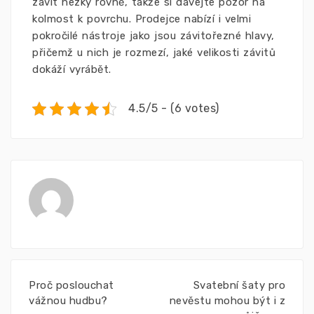
závit hezky rovně, takže si dávejte pozor na
kolmost k povrchu. Prodejce nabízí i velmi
pokročilé nástroje jako jsou závitořezné hlavy,
přičemž u nich je rozmezí, jaké velikosti závitů
dokáží vyrábět.
4.5/5 - (6 votes)
Proč poslouchat
Svatební šaty pro
vážnou hudbu?
nevěstu mohou být i z