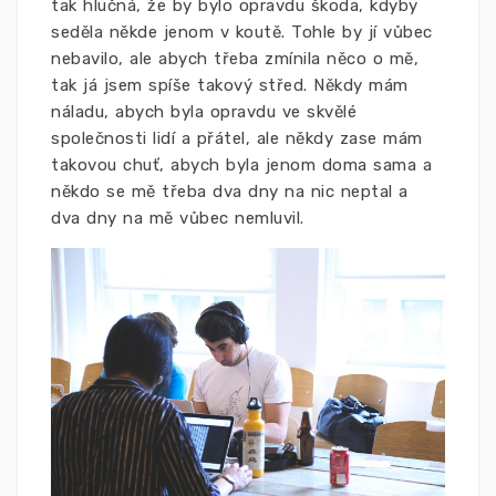
tak hlučná, že by bylo opravdu škoda, kdyby
seděla někde jenom v koutě. Tohle by jí vůbec
nebavilo, ale abych třeba zmínila něco o mě,
tak já jsem spíše takový střed. Někdy mám
náladu, abych byla opravdu ve skvělé
společnosti lidí a přátel, ale někdy zase mám
takovou chuť, abych byla jenom doma sama a
někdo se mě třeba dva dny na nic neptal a
dva dny na mě vůbec nemluvil.