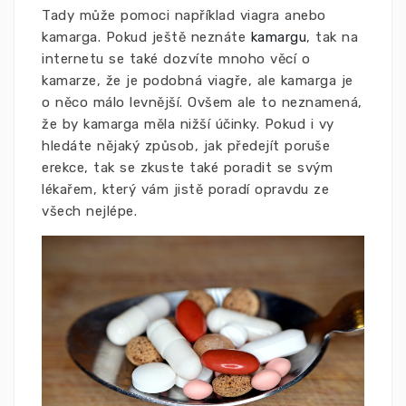
Tady může pomoci například viagra anebo
kamarga. Pokud ještě neznáte
kamargu
, tak na
internetu se také dozvíte mno
ho věcí o
kamarze, že je podobná viagře, ale kamarga je
o něco málo levnější. Ovšem ale to neznamená,
že by kamarga měla nižší účinky. Pokud i vy
hledáte nějaký způsob, jak předejít poruše
erekce, tak se zkuste také poradit se svým
lékařem, který vám jistě poradí opravdu ze
všech nejlépe.