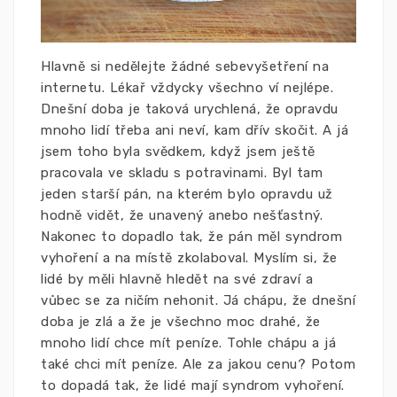
Hlavně si nedělejte žádné sebevyšetření na
internetu. Lékař vždycky všechno ví nejlépe.
Dnešní doba je taková urychlená, že opravdu
mnoho lidí třeba ani neví, kam dřív skočit. A já
jsem toho byla svědkem, když jsem ještě
pracovala ve skladu s potravinami. Byl tam
jeden starší pán, na kterém bylo opravdu už
hodně vidět, že unavený anebo nešťastný.
Nakonec to dopadlo tak, že pán měl syndrom
vyhoření a na místě zkolaboval. Myslím si, že
lidé by měli hlavně hledět na své zdraví a
vůbec se za ničím nehonit. Já chápu, že dnešní
doba je zlá a že je všechno moc drahé, že
mnoho lidí chce mít peníze. Tohle chápu a já
také chci mít peníze. Ale za jakou cenu? Potom
to dopadá tak, že lidé mají syndrom vyhoření.