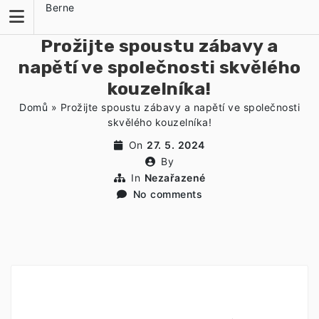
Skip
Berne
to
content
Prožijte spoustu zábavy a
napětí ve společnosti skvělého
kouzelníka!
Domů
»
Prožijte spoustu zábavy a napětí ve společnosti
skvělého kouzelníka!
On
27. 5. 2024
By
In
Nezařazené
No comments