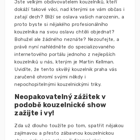
Jste velkým obdivovatelem kouzelníků, kteří
dokáží takové věci, nad kterými se vám občas i
zatají dech? Blíží se oslava vašich narozenin, a
proto byste si nějakého profesionálního
kouzelníka na svou oslavu chtěli objednat?
Bohužel ale žádného neznáte? Nezoufejte, a
právě nyní nahlédněte do specializovaného
internetového portálu jednoho z nejlepších
kouzelníků u nás, kterým je Martin Kellman.
Uvidíte, že tento skvělý kouzelnik praha vás
zaručeně ohromí svými někdy i
nepochopitelnými kouzelnickými triky.
Neopakovatelný zážitek v
podobě kouzelnické show
zažijte i vy!
Zda už dlouho toužíte po tom, spatřit nějakou
zajímavou a přesto zábavnou kouzelnickou