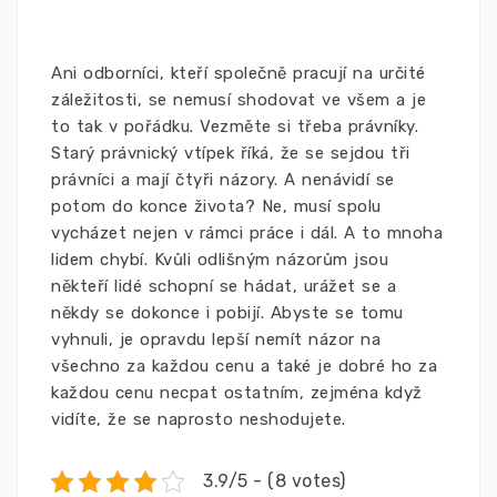
Ani odborníci, kteří společně pracují na určité
záležitosti, se nemusí shodovat ve všem a je
to tak v pořádku. Vezměte si třeba právníky.
Starý právnický vtípek říká, že se sejdou tři
právníci a mají čtyři názory. A nenávidí se
potom do konce života? Ne, musí spolu
vycházet nejen v rámci práce i dál. A to mnoha
lidem chybí. Kvůli odlišným názorům jsou
někteří lidé schopní se hádat, urážet se a
někdy se dokonce i pobijí. Abyste se tomu
vyhnuli, je opravdu lepší nemít názor na
všechno za každou cenu a také je dobré ho za
každou cenu necpat ostatním, zejména když
vidíte, že se naprosto neshodujete.
3.9/5 - (8 votes)