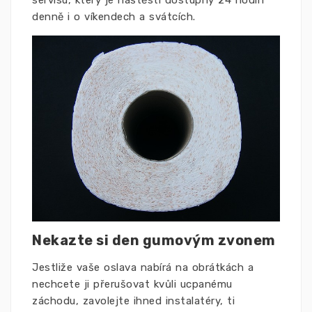
servisu, který je naštěstí dostupný 24 hodin
denně i o víkendech a svátcích.
Nekazte si den gumovým zvonem
Jestliže vaše oslava nabírá na obrátkách a
nechcete ji přerušovat kvůli ucpanému
záchodu, zavolejte ihned instalatéry, ti