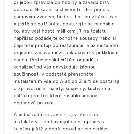
přijedou zpravidla do hodiny a závadu brzy
odstraní. Nekazte si slavnostní den prací s
gumovým zvonem, budete tím jen ztrácet čas
a ještě se potřísníte, postarejte se naopak o
to, aby vaši hosté měli kam jít na toaletu,
například požádejte ochotné sousedy nebo si
zajistěte přístup do restaurace, a až instalatéři
přijedou, zábava může pokračovat v poklidném
duchu. Profesionální
čištění odpadů
a
kanalizací od vás nevyžaduje žádnou
součinnost, v podstatě přenecháte
instalatérům vše od A až do Z a ti se postarají
o zprovoznění toalety, koupelny, kuchyně a
dalších prostor, které zasáhlo ucpané
odpadové potrubí.
A jedna rada na závěr – zjistěte si na
instalatéry – na havarijní nonstop servis
telefon ještě v době, dokud se nic neděje,