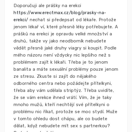
Doporučuji ale prášky na erekci
https://www.erectmax.cz/blog/prasky-na-
erekci/
nechat si předepsat od lékaře. Protože
jenom lékař ví, které přesně léky potřebujete. A
prášků na erekci je opravdu velké množství a
druhů, takže vy jako neodborník nebudete
vědět přesně jaké druhy viagry si koupit. Podle
mého názoru není vždycky nic lepšího než s
problémem zajít k lékaři. Třeba je to jenom
banalita a máte sexuální problémy pouze jenom
ze stresu. Zkuste si zajít do nějakého
odborného centra nebo požádejte přítelkyni,
třeba aby vám udělala striptýz. Třeba uvidíte,
že se vám erekce ihned vrátí. Vím, že je taky
mnoho mužů, kteří nechtějí své přítelkyni o
problému nic říkat, protože se moc stydí. Muže
v tomto ohledu dost chápu, ale co budete
dělat, když nebudete mít sex s partnerkou?