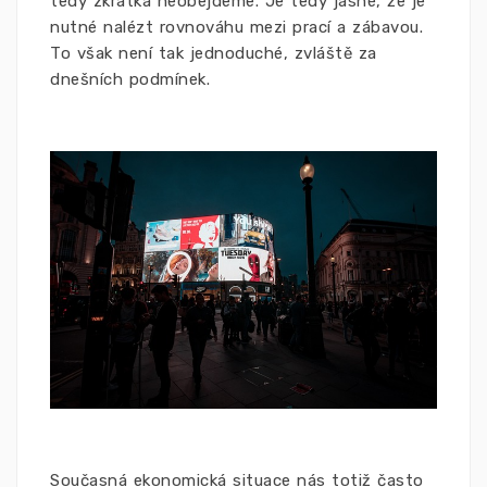
tedy zkrátka neobejdeme.
Je tedy jasné, že je
nutné nalézt rovnováhu mezi prací a zábavou.
To však není tak jednoduché, zvláště za
dnešních podmínek.
Současná ekonomická situace nás totiž často