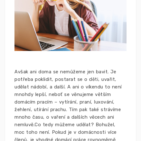
Avšak ani doma se nemůžeme jen bavit. Je
potřeba poklidit, postarat se o děti, uvařit,
udělat nádobí, a další. A ani o víkendu to není
mnohdy lepší, neboť se věnujeme větším
domácím pracím – vytírání, praní, luxování,
žehlení, utírání prachu. Tím pak také strávíme
mnoho času, o vaření a dalších věcech ani
nemluvě.
Co tedy můžeme udělat? Bohužel,
moc toho není. Pokud je v domácnosti více
členů, je vhodné domácí práce rovnoměrně