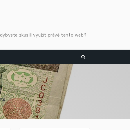
 kdybyste zkusili využít právě tento web?
nts