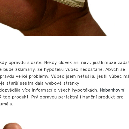
dy opravdu složité. Někdy člověk ani neví, jestli může žáda
 že bude zklamaný, že hypotéku vůbec nedostane. Abych se
 opravdu veliké problémy. Vůbec jsem netušila, jestli vůbec m
e starší sestra dala webové stránky
 dozvěděla více informací o všech hypotékách.
Nebankovní
 top produkt. Prý opravdu perfektní finanční produkt pro
uměla.