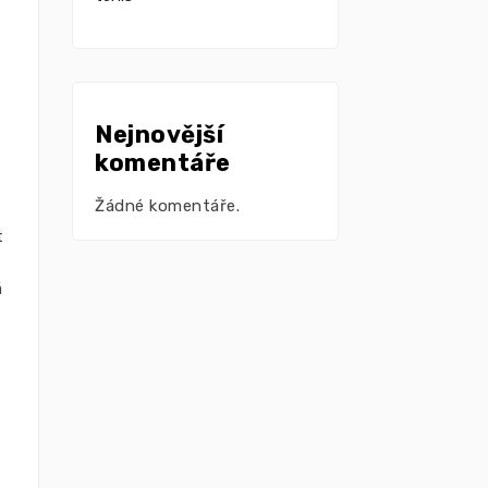
Nejnovější
komentáře
Žádné komentáře.
t
á