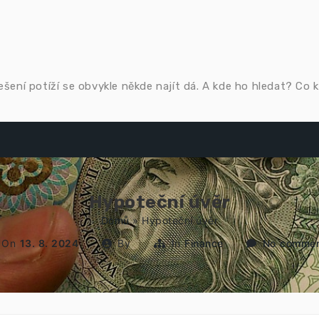
řešení potíží se obvykle někde najít dá. A kde ho hledat? Co
Hypoteční úvěr
Domů
»
Hypoteční úvěr
On
13. 8. 2024
By
In
Finance
No comme