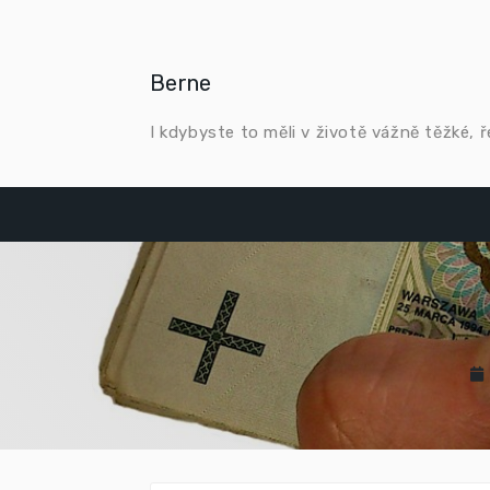
Skip
to
content
Berne
I kdybyste to měli v životě vážně těžké, 