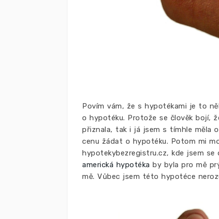
Povím vám, že s hypotékami je to něk
o hypotéku. Protože se člověk bojí,
přiznala, tak i já jsem s tímhle měla
cenu žádat o hypotéku. Potom mi moj
hypotekybezregistru.cz, kde jsem se
americká hypotéka
by byla pro mě prý
mě. Vůbec jsem této hypotéce neroz